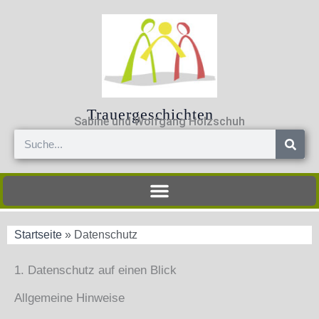
Zum
Inhalt
springen
Trauergeschichten
Sabine und Wolfgang Holzschuh
Suche
Startseite
»
Datenschutz
1. Datenschutz auf einen Blick
Allgemeine Hinweise