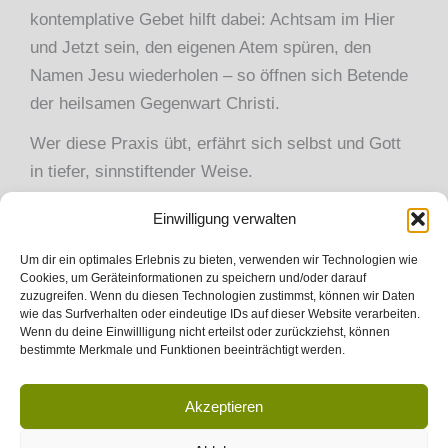
kontemplative Gebet hilft dabei: Achtsam im Hier
und Jetzt sein, den eigenen Atem spüren, den
Namen Jesu wiederholen – so öffnen sich Betende
der heilsamen Gegenwart Christi.
Wer diese Praxis übt, erfährt sich selbst und Gott
in tiefer, sinnstiftender Weise.
Dieses Angebot ist offen für alle, die christliche
Einwilligung verwalten
Meditation kennenlernen möchten.
Um dir ein optimales Erlebnis zu bieten, verwenden wir Technologien wie
Weitere Infos zu christlicher Meditation /
Cookies, um Geräteinformationen zu speichern und/oder darauf
zuzugreifen. Wenn du diesen Technologien zustimmst, können wir Daten
Kontemplation
wie das Surfverhalten oder eindeutige IDs auf dieser Website verarbeiten.
Wenn du deine Einwillligung nicht erteilst oder zurückziehst, können
auf der
Website von Kontemplation in Aktion e.V.
bestimmte Merkmale und Funktionen beeinträchtigt werden.
Akzeptieren