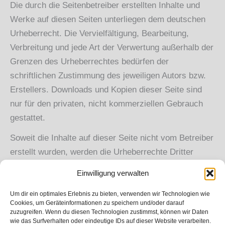
Die durch die Seitenbetreiber erstellten Inhalte und
Werke auf diesen Seiten unterliegen dem deutschen
Urheberrecht. Die Vervielfältigung, Bearbeitung,
Verbreitung und jede Art der Verwertung außerhalb der
Grenzen des Urheberrechtes bedürfen der
schriftlichen Zustimmung des jeweiligen Autors bzw.
Erstellers. Downloads und Kopien dieser Seite sind
nur für den privaten, nicht kommerziellen Gebrauch
gestattet.
Soweit die Inhalte auf dieser Seite nicht vom Betreiber
erstellt wurden, werden die Urheberrechte Dritter
beachtet. Insbesondere werden Inhalte Dritter als
Einwilligung verwalten
solche gekennzeichnet. Sollten Sie trotzdem auf eine
Urheberrechtsverletzung aufmerksam werden, bitten
Um dir ein optimales Erlebnis zu bieten, verwenden wir Technologien wie
Cookies, um Geräteinformationen zu speichern und/oder darauf
wir um einen entsprechenden Hinweis. Bei
zuzugreifen. Wenn du diesen Technologien zustimmst, können wir Daten
wie das Surfverhalten oder eindeutige IDs auf dieser Website verarbeiten.
Bekanntwerden von Rechtsverletzungen werden wir