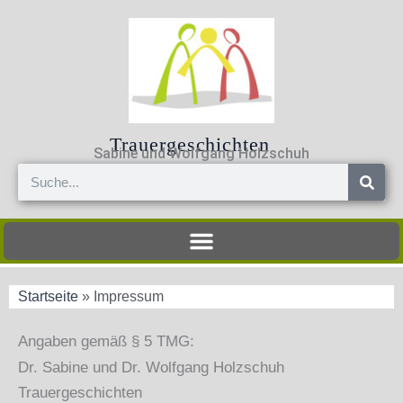
Zum
Inhalt
springen
Trauergeschichten
Sabine und Wolfgang Holzschuh
Suche
Startseite
»
Impressum
Angaben gemäß § 5 TMG:
Dr. Sabine und Dr. Wolfgang Holzschuh
Trauergeschichten