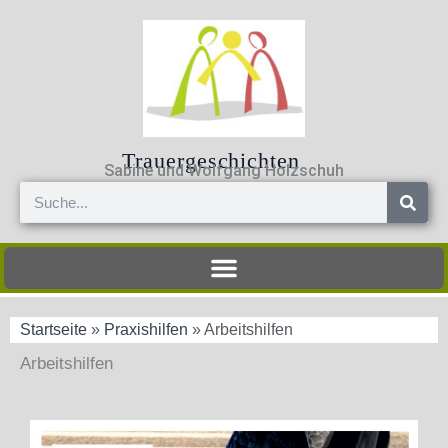
Zum
Inhalt
springen
Trauergeschichten
Sabine und Wolfgang Holzschuh
Suche
Startseite
»
Praxishilfen
»
Arbeitshilfen
Arbeitshilfen