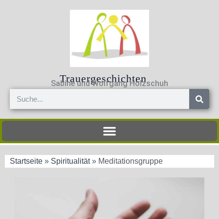
Zum
Inhalt
springen
Trauergeschichten
Sabine und Wolfgang Holzschuh
Suche
Startseite
»
Spiritualität
»
Meditationsgruppe