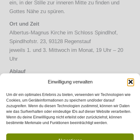
ein, in der Stille zur inneren Mitte zu finden und
Gottes Nähe zu spüren.
Ort und Zeit
Albertus-Magnus Kirche im Schloss Spindlhof,
Spindlhofstr. 23, 93128 Regenstauf
jeweils 1. und 3. Mittwoch im Monat, 19 Uhr – 20
Uhr
Ablauf
Einwilligung verwalten
25 Minuten stille Meditation
5 Minuten Gehmeditation oder Pause
Um dir ein optimales Erlebnis zu bieten, verwenden wir Technologien wie
Cookies, um Geräteinformationen zu speichern und/oder darauf
25 Minuten stille Meditation
zuzugreifen. Wenn du diesen Technologien zustimmst, können wir Daten
wie das Surfverhalten oder eindeutige IDs auf dieser Website verarbeiten.
Wenn du deine Einwillligung nicht erteilst oder zurückziehst, können
Alle Interessierten sind herzlich willkommen!
bestimmte Merkmale und Funktionen beeinträchtigt werden.